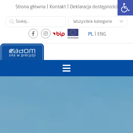
Otwórz
|
|
Strona główna
Kontakt
Deklaracja dostępności
|
PL
ENG