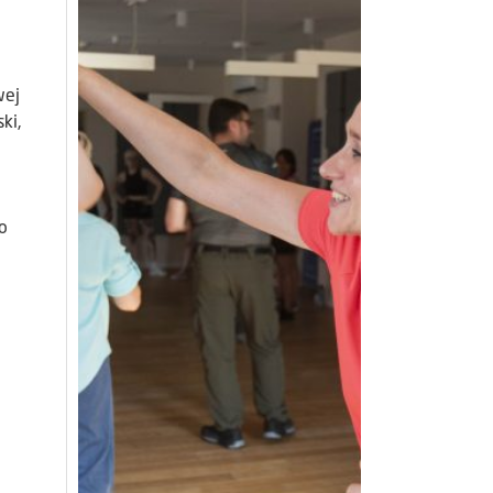
wej
ki,
i
o