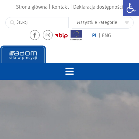
Otwórz
|
|
Strona główna
Kontakt
Deklaracja dostępności
|
PL
ENG