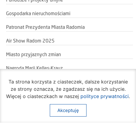
Fundusze i projekty unijne
Gospodarka nieruchomościami
Patronat Prezydenta Miasta Radomia
Air Show Radom 2025
Miasto przyjaznych zmian
Nagroda Marii Kelles-Krauz
Ta strona korzysta z ciasteczek, dalsze korzystanie
50 lecie Radomskiego Protestu Robotniczego
ze strony oznacza, że zgadzasz się na ich użycie.
Więcej o ciasteczkach w naszej
polityce prywatności
.
Akceptuję
Oficjalny portal miasta Radom