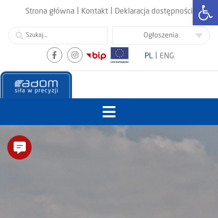
Otwórz
|
|
Strona główna
Kontakt
Deklaracja dostępności
|
PL
ENG