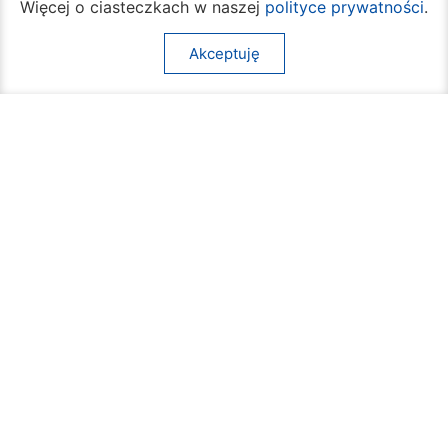
Więcej o ciasteczkach w naszej
polityce prywatności
.
godz.
7:30 – 16:30
Pozostałe wydziały
Akceptuję
poniedziałek – piątek
godz.
7:30 – 15:30
Na skróty:
O mieście
Sprawy społeczne
Dla mieszkańców
Kultura
Multimedia
Edukacja i nauka
Aktualności
Sport
Kontakt
Komunikacja
Inne
Mapa strony
Deklaracja dostępności
Komunikaty
Kalendarz wydarzeń