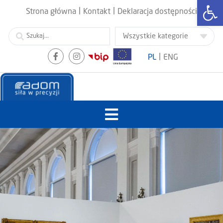
Otwórz
|
|
Strona główna
Kontakt
Deklaracja dostępności
|
PL
ENG