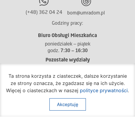
(+48) 362 04 24
bom@umradom.pl
Godziny pracy:
Biuro Obsługi Mieszkańca
poniedziałek – piątek
godz.
7:30 – 16:30
Pozostałe wydziały
poniedziałek – piątek
godz.
7:30 – 15:30
Ta strona korzysta z ciasteczek, dalsze korzystanie
ze strony oznacza, że zgadzasz się na ich użycie.
Na skróty:
Więcej o ciasteczkach w naszej
polityce prywatności
.
O mieście
Sprawy społeczne
Akceptuję
Dla mieszkańców
Kultura
Multimedia
Edukacja i nauka
Aktualności
Sport