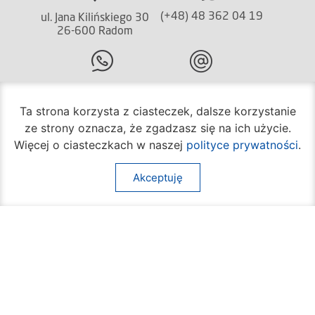
(+48) 48 362 04 19
ul. Jana Kilińskiego 30
26-600 Radom
(+48) 362 04 24
bom@umradom.pl
Ta strona korzysta z ciasteczek, dalsze korzystanie
Godziny pracy:
ze strony oznacza, że zgadzasz się na ich użycie.
Biuro Obsługi Mieszkańca
Więcej o ciasteczkach w naszej
polityce prywatności
.
poniedziałek – piątek
godz.
7:30 – 16:30
Akceptuję
Pozostałe wydziały
poniedziałek – piątek
godz.
7:30 – 15:30
Na skróty:
O mieście
Sprawy społeczne