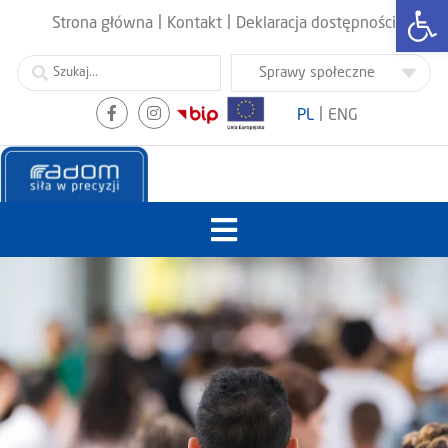
Otwórz
|
|
Strona główna
Kontakt
Deklaracja dostępności
|
PL
ENG