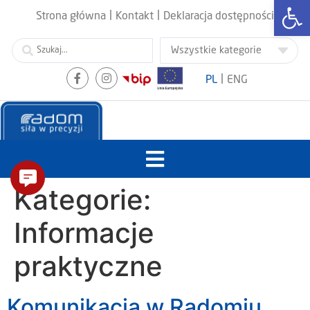
Otwórz
|
|
Strona główna
Kontakt
Deklaracja dostępności
|
PL
ENG
Kategorie:
Informacje
praktyczne
Komunikacja w Radomiu