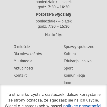
poniedziałek – piątek
godz.
7:30 – 16:30
Pozostałe wydziały
poniedziałek – piątek
godz.
7:30 – 15:30
Na skróty:
O mieście
Sprawy społeczne
Dla mieszkańców
Kultura
Multimedia
Edukacja i nauka
Aktualności
Sport
Kontakt
Komunikacja
Inne
Mapa strony
Ta strona korzysta z ciasteczek, dalsze korzystanie
Deklaracja dostępności
ze strony oznacza, że zgadzasz się na ich użycie.
Komunikaty
Więcej o ciasteczkach w naszej
polityce prywatności
.