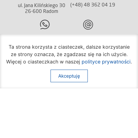
(+48) 48 362 04 19
ul. Jana Kilińskiego 30
26-600 Radom
(+48) 362 04 24
bom@umradom.pl
Ta strona korzysta z ciasteczek, dalsze korzystanie
Godziny pracy:
ze strony oznacza, że zgadzasz się na ich użycie.
Biuro Obsługi Mieszkańca
Więcej o ciasteczkach w naszej
polityce prywatności
.
poniedziałek – piątek
godz.
7:30 – 16:30
Akceptuję
Pozostałe wydziały
poniedziałek – piątek
godz.
7:30 – 15:30
Na skróty:
O mieście
Sprawy społeczne
Dla mieszkańców
Kultura