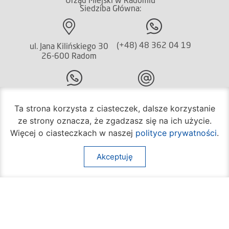
Urząd Miejski w Radomiu
Siedziba Główna:
(+48) 48 362 04 19
ul. Jana Kilińskiego 30
26-600 Radom
(+48) 362 04 24
bom@umradom.pl
Ta strona korzysta z ciasteczek, dalsze korzystanie
Godziny pracy:
ze strony oznacza, że zgadzasz się na ich użycie.
Więcej o ciasteczkach w naszej
polityce prywatności
.
Biuro Obsługi Mieszkańca
poniedziałek – piątek
Akceptuję
godz.
7:30 – 16:30
Pozostałe wydziały
poniedziałek – piątek
godz.
7:30 – 15:30
Na skróty: