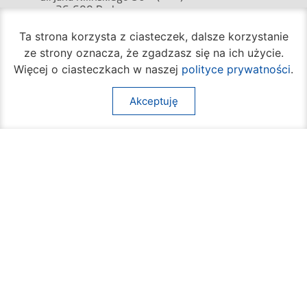
26-600 Radom
Ta strona korzysta z ciasteczek, dalsze korzystanie
ze strony oznacza, że zgadzasz się na ich użycie.
(+48) 362 04 24
bom@umradom.pl
Więcej o ciasteczkach w naszej
polityce prywatności
.
Godziny pracy:
Akceptuję
Biuro Obsługi Mieszkańca
poniedziałek – piątek
godz.
7:30 – 16:30
Pozostałe wydziały
poniedziałek – piątek
godz.
7:30 – 15:30
Na skróty:
O mieście
Sprawy społeczne
Dla mieszkańców
Kultura