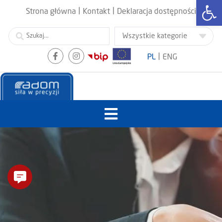
Otwórz
|
|
Strona główna
Kontakt
Deklaracja dostępności
|
PL
ENG