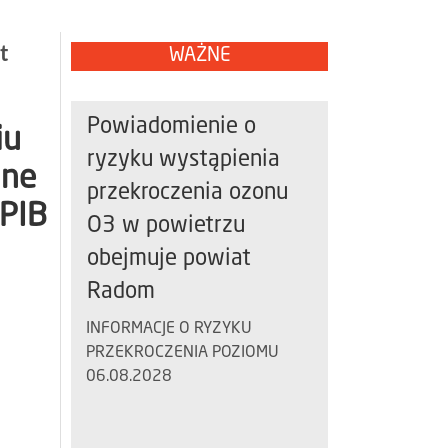
t
WAŻNE
Powiadomienie o
iu
ryzyku wystąpienia
ane
przekroczenia ozonu
 PIB
O3 w powietrzu
obejmuje powiat
Radom
INFORMACJE O RYZYKU
PRZEKROCZENIA POZIOMU
06.08.2028