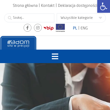
Otwórz
|
|
Strona główna
Kontakt
Deklaracja dostępności
|
PL
ENG