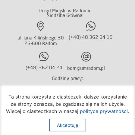
Urząd Miejski w Radomiu
Siedziba Główna:
(+48) 48 362 04 19
ul. Jana Kilińskiego 30
26-600 Radom
(+48) 362 04 24
bom@umradom.pl
Godziny pracy:
Biuro Obsługi Mieszkańca
Ta strona korzysta z ciasteczek, dalsze korzystanie
poniedziałek – piątek
ze strony oznacza, że zgadzasz się na ich użycie.
godz.
7:30 – 16:30
Więcej o ciasteczkach w naszej
polityce prywatności
.
Pozostałe wydziały
poniedziałek – piątek
Akceptuję
godz.
7:30 – 15:30