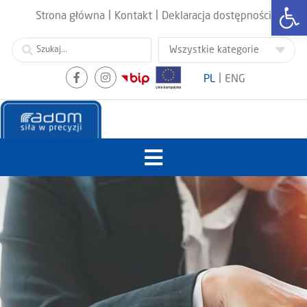
Otwórz
|
|
Strona główna
Kontakt
Deklaracja dostępności
|
PL
ENG