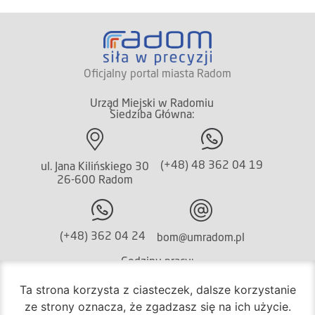
Oficjalny portal miasta Radom
Urząd Miejski w Radomiu
Siedziba Główna:
(+48) 48 362 04 19
ul. Jana Kilińskiego 30
26-600 Radom
(+48) 362 04 24
bom@umradom.pl
Godziny pracy:
Ta strona korzysta z ciasteczek, dalsze korzystanie
Biuro Obsługi Mieszkańca
ze strony oznacza, że zgadzasz się na ich użycie.
poniedziałek – piątek