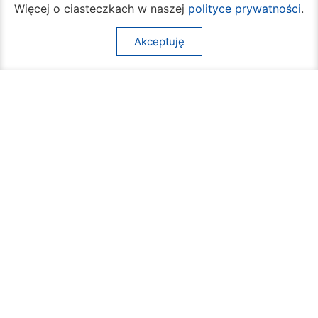
Więcej o ciasteczkach w naszej
polityce prywatności
.
godz.
7:30 – 16:30
Pozostałe wydziały
Akceptuję
poniedziałek – piątek
godz.
7:30 – 15:30
Na skróty:
O mieście
Sprawy społeczne
Dla mieszkańców
Kultura
Multimedia
Edukacja i nauka
Aktualności
Sport
Kontakt
Komunikacja
Inne
Mapa strony
Deklaracja dostępności
Komunikaty
Kalendarz wydarzeń