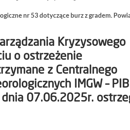
giczne nr 53 dotyczące burz z gradem. Powi
Zarządzania Kryzysowego
iu o ostrzeżenie
trzymane z Centralnego
eorologicznych IMGW – PI
dnia 07.06.2025r. ostrze