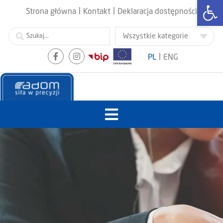
Otwórz
|
|
Strona główna
Kontakt
Deklaracja dostępności
|
PL
ENG