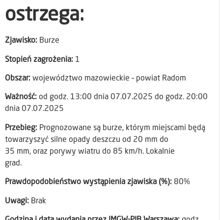
ostrzega:
Zjawisko:
Burze
Stopień zagrożenia:
1
Obszar:
województwo mazowieckie – powiat Radom
Ważność:
od godz. 13:00 dnia 07.07.2025 do godz. 20:00
dnia 07.07.2025
Przebieg:
Prognozowane są burze, którym miejscami będą
towarzyszyć silne opady deszczu od 20 mm do
35 mm, oraz porywy wiatru do 85 km/h. Lokalnie
grad.
Prawdopodobieństwo wystąpienia zjawiska (%):
80%
Uwagi:
Brak
Godzina i data wydania przez IMGW-PIB Warszawa:
godz.