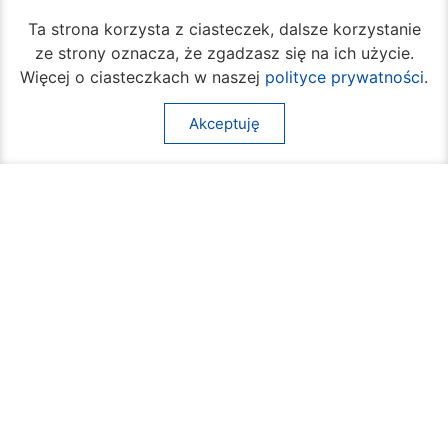
Ta strona korzysta z ciasteczek, dalsze korzystanie
ze strony oznacza, że zgadzasz się na ich użycie.
(+48) 362 04 24
bom@umradom.pl
Więcej o ciasteczkach w naszej
polityce prywatności
.
Godziny pracy:
Akceptuję
Biuro Obsługi Mieszkańca
poniedziałek – piątek
godz.
7:30 – 16:30
Pozostałe wydziały
poniedziałek – piątek
godz.
7:30 – 15:30
Na skróty:
O mieście
Sprawy społeczne
Dla mieszkańców
Kultura
Multimedia
Edukacja i nauka