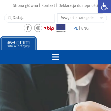
Otwórz
|
|
Strona główna
Kontakt
Deklaracja dostępności
|
PL
ENG