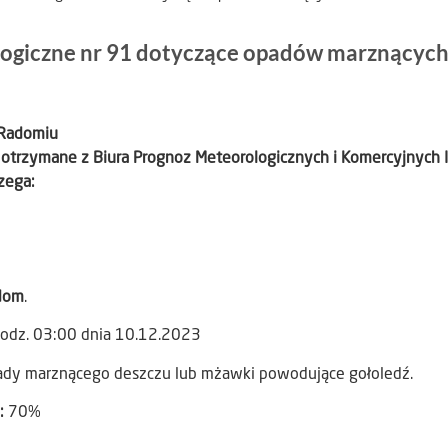
ogiczne nr 91 dotyczące opadów marznących
 Radomiu
 otrzymane z Biura Prognoz Meteorologicznych i Komercyjnych 
zega:
dom
.
godz. 03:00 dnia 10.12.2023
ady marznącego deszczu lub mżawki powodujące gołoledź.
):
70%