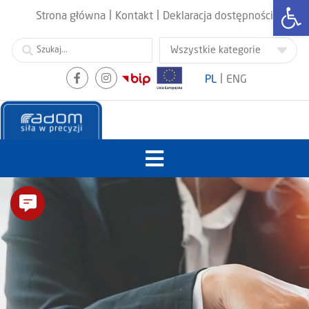
Otwórz
|
|
Strona główna
Kontakt
Deklaracja dostępności
|
PL
ENG