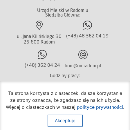
Urząd Miejski w Radomiu
Siedziba Główna:
(+48) 48 362 04 19
ul. Jana Kilińskiego 30
26-600 Radom
(+48) 362 04 24
bom@umradom.pl
Godziny pracy:
Biuro Obsługi Mieszkańca
Ta strona korzysta z ciasteczek, dalsze korzystanie
poniedziałek – piątek
ze strony oznacza, że zgadzasz się na ich użycie.
godz.
7:30 – 16:30
Więcej o ciasteczkach w naszej
polityce prywatności
.
Pozostałe wydziały
poniedziałek – piątek
Akceptuję
godz.
7:30 – 15:30