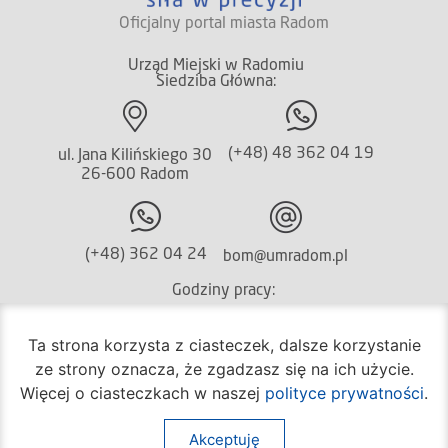
Oficjalny portal miasta Radom
Urząd Miejski w Radomiu
Siedziba Główna:
(+48) 48 362 04 19
ul. Jana Kilińskiego 30
26-600 Radom
(+48) 362 04 24
bom@umradom.pl
Godziny pracy:
Biuro Obsługi Mieszkańca
Ta strona korzysta z ciasteczek, dalsze korzystanie
poniedziałek – piątek
ze strony oznacza, że zgadzasz się na ich użycie.
godz.
7:30 – 16:30
Więcej o ciasteczkach w naszej
polityce prywatności
.
Pozostałe wydziały
Akceptuję
poniedziałek – piątek