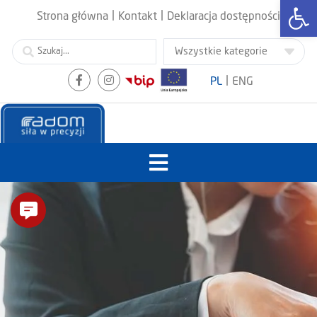
Otwórz
|
|
Strona główna
Kontakt
Deklaracja dostępności
|
PL
ENG