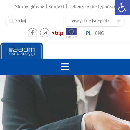
Otwórz
|
|
Strona główna
Kontakt
Deklaracja dostępności
|
PL
ENG