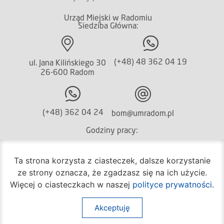
Urząd Miejski w Radomiu
Siedziba Główna:
(+48) 48 362 04 19
ul. Jana Kilińskiego 30
26-600 Radom
(+48) 362 04 24
bom@umradom.pl
Godziny pracy:
Biuro Obsługi Mieszkańca
Ta strona korzysta z ciasteczek, dalsze korzystanie
poniedziałek – piątek
ze strony oznacza, że zgadzasz się na ich użycie.
godz.
7:30 – 16:30
Więcej o ciasteczkach w naszej
polityce prywatności
.
Pozostałe wydziały
poniedziałek – piątek
Akceptuję
godz.
7:30 – 15:30