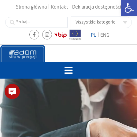
Otwórz
|
|
Strona główna
Kontakt
Deklaracja dostępności
|
PL
ENG