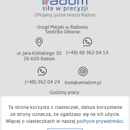
Oficjalny portal miasta Radom
Urząd Miejski w Radomiu
Siedziba Główna:
(+48) 48 362 04 19
ul. Jana Kilińskiego 30
26-600 Radom
(+48) 362 04 24
bom@umradom.pl
Godziny pracy:
Biuro Obsługi Mieszkańca
Ta strona korzysta z ciasteczek, dalsze korzystanie
poniedziałek – piątek
ze strony oznacza, że zgadzasz się na ich użycie.
godz.
7:30 – 16:30
Więcej o ciasteczkach w naszej
polityce prywatności
.
Pozostałe wydziały