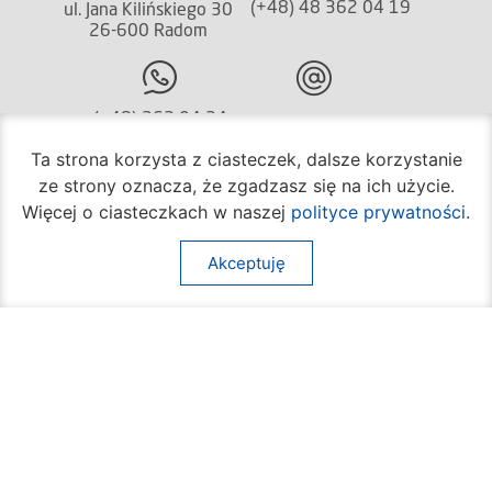
(+48) 48 362 04 19
ul. Jana Kilińskiego 30
26-600 Radom
(+48) 362 04 24
bom@umradom.pl
Ta strona korzysta z ciasteczek, dalsze korzystanie
Godziny pracy:
ze strony oznacza, że zgadzasz się na ich użycie.
Biuro Obsługi Mieszkańca
Więcej o ciasteczkach w naszej
polityce prywatności
.
poniedziałek – piątek
godz.
7:30 – 16:30
Akceptuję
Pozostałe wydziały
poniedziałek – piątek
godz.
7:30 – 15:30
Na skróty:
O mieście
Sprawy społeczne
Dla mieszkańców
Kultura