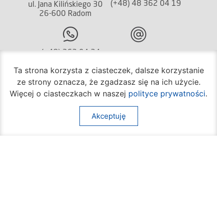
(+48) 48 362 04 19
ul. Jana Kilińskiego 30
26-600 Radom
(+48) 362 04 24
bom@umradom.pl
Ta strona korzysta z ciasteczek, dalsze korzystanie
Godziny pracy:
ze strony oznacza, że zgadzasz się na ich użycie.
Biuro Obsługi Mieszkańca
Więcej o ciasteczkach w naszej
polityce prywatności
.
poniedziałek – piątek
godz.
7:30 – 16:30
Akceptuję
Pozostałe wydziały
poniedziałek – piątek
godz.
7:30 – 15:30
Na skróty:
O mieście
Sprawy społeczne
Dla mieszkańców
Kultura