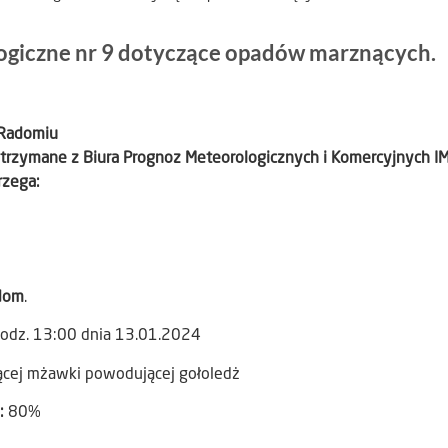
ogiczne nr 9 dotyczące opadów marznących.
 Radomiu
otrzymane z Biura Prognoz Meteorologicznych i Komercyjnych I
rzega:
dom
.
godz. 13:00 dnia 13.01.2024
cej mżawki powodującej gołoledż
):
80%