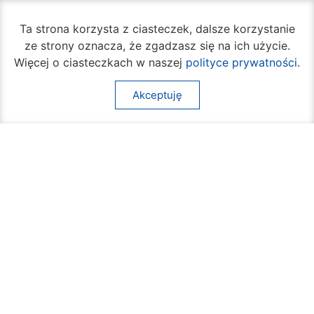
Godziny pracy:
Ta strona korzysta z ciasteczek, dalsze korzystanie
Biuro Obsługi Mieszkańca
ze strony oznacza, że zgadzasz się na ich użycie.
poniedziałek – piątek
Więcej o ciasteczkach w naszej
polityce prywatności
.
godz.
7:30 – 16:30
Akceptuję
Pozostałe wydziały
poniedziałek – piątek
godz.
7:30 – 15:30
Na skróty:
O mieście
Sprawy społeczne
Dla mieszkańców
Kultura
Multimedia
Edukacja i nauka
Aktualności
Sport
Kontakt
Komunikacja
Inne