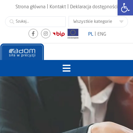
Otwórz
|
|
Strona główna
Kontakt
Deklaracja dostępności
|
PL
ENG