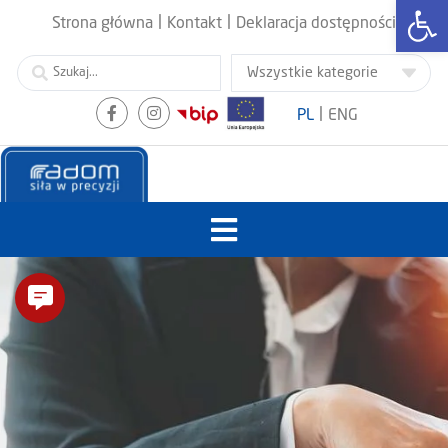
Otwórz
|
|
Strona główna
Kontakt
Deklaracja dostępności
|
PL
ENG