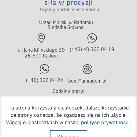
Oficjalny portal miasta Radom
Urząd Miejski w Radomiu
Siedziba Główna:
(+48) 48 362 04 19
ul. Jana Kilińskiego 30
26-600 Radom
(+48) 362 04 24
bom@umradom.pl
Godziny pracy:
Biuro Obsługi Mieszkańca
Ta strona korzysta z ciasteczek, dalsze korzystanie
poniedziałek – piątek
ze strony oznacza, że zgadzasz się na ich użycie.
godz.
7:30 – 16:30
Więcej o ciasteczkach w naszej
polityce prywatności
.
Pozostałe wydziały
Akceptuję
poniedziałek – piątek