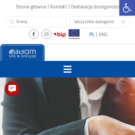
Otwórz
|
|
Strona główna
Kontakt
Deklaracja dostępności
|
PL
ENG