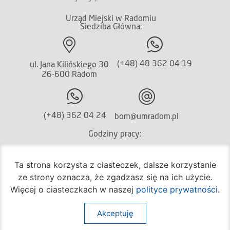
Urząd Miejski w Radomiu
Siedziba Główna:
(+48) 48 362 04 19
ul. Jana Kilińskiego 30
26-600 Radom
(+48) 362 04 24
bom@umradom.pl
Godziny pracy:
Biuro Obsługi Mieszkańca
Ta strona korzysta z ciasteczek, dalsze korzystanie
poniedziałek – piątek
ze strony oznacza, że zgadzasz się na ich użycie.
godz.
7:30 – 16:30
Więcej o ciasteczkach w naszej
polityce prywatności
.
Pozostałe wydziały
poniedziałek – piątek
Akceptuję
godz.
7:30 – 15:30