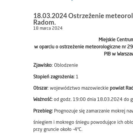
18.03.2024 Ostrzeżenie meteorol
Radom.
18 marca 2024
Miejskie Centr
w oparciu o ostrzeżenie meteorologiczne nr 2
PIB w Warszaw
Zjawisko
: Oblodzenie
Stopień zagrożenia:
1
Obszar
: województwo mazowieckie
powiat Ra
Ważność:
od godz. 19:00 dnia 18.03.2024 do 
Przebieg:
Prognozuje się zamarzanie mokrej na
śniegiem i mokrego śniegu powodujące ich oblo
przy gruncie około -4°C.