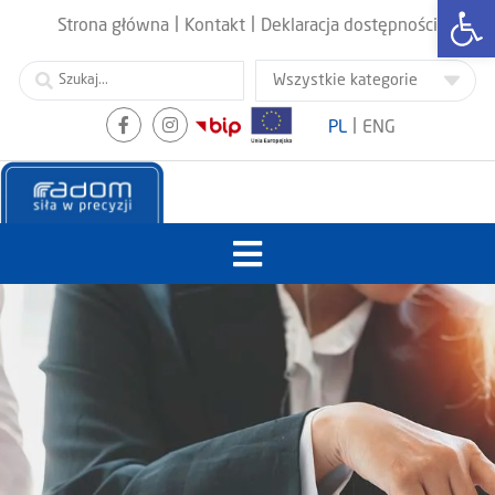
Otwórz
|
|
Strona główna
Kontakt
Deklaracja dostępności
|
PL
ENG