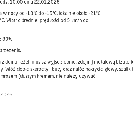
godz. 10:00 dnia 22.01.2026
w nocy od -18°C do -15°C, lokalnie około -21°C.
. Wiatr o średniej prędkości od 5 km/h do
):
80%
trzeżenia.
z domu. Jeżeli musisz wyjść z domu, zdejmij metalową biżuteri
y. Włóż ciepłe skarpety i buty oraz nałóż nakrycie głowy, szalik i
ed mrozem (tłustym kremem, nie należy używać
1.2026