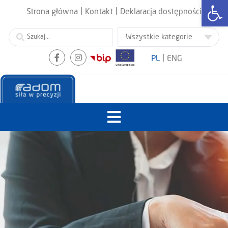
Otwórz
|
|
Strona główna
Kontakt
Deklaracja dostępności
|
PL
ENG