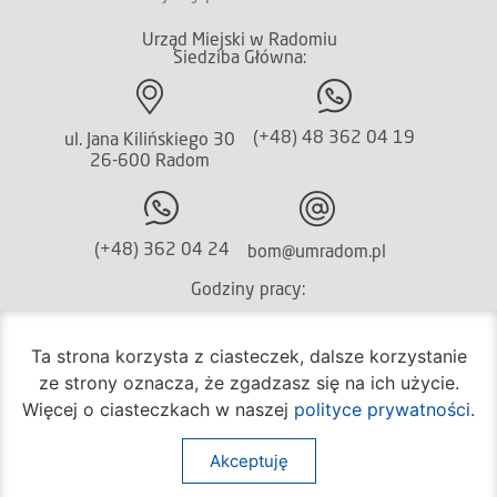
Urząd Miejski w Radomiu
Siedziba Główna:
(+48) 48 362 04 19
ul. Jana Kilińskiego 30
26-600 Radom
(+48) 362 04 24
bom@umradom.pl
Godziny pracy:
Biuro Obsługi Mieszkańca
Ta strona korzysta z ciasteczek, dalsze korzystanie
poniedziałek – piątek
ze strony oznacza, że zgadzasz się na ich użycie.
godz.
7:30 – 16:30
Więcej o ciasteczkach w naszej
polityce prywatności
.
Pozostałe wydziały
poniedziałek – piątek
Akceptuję
godz.
7:30 – 15:30