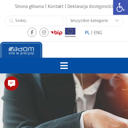
Otwórz
|
|
Strona główna
Kontakt
Deklaracja dostępności
|
PL
ENG