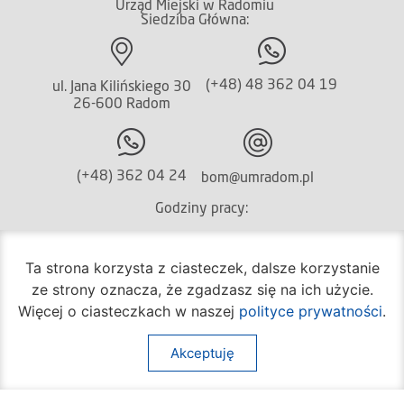
Urząd Miejski w Radomiu
Siedziba Główna:
(+48) 48 362 04 19
ul. Jana Kilińskiego 30
26-600 Radom
(+48) 362 04 24
bom@umradom.pl
Godziny pracy:
Biuro Obsługi Mieszkańca
Ta strona korzysta z ciasteczek, dalsze korzystanie
poniedziałek – piątek
ze strony oznacza, że zgadzasz się na ich użycie.
godz.
7:30 – 16:30
Więcej o ciasteczkach w naszej
polityce prywatności
.
Pozostałe wydziały
poniedziałek – piątek
Akceptuję
godz.
7:30 – 15:30
Na skróty: