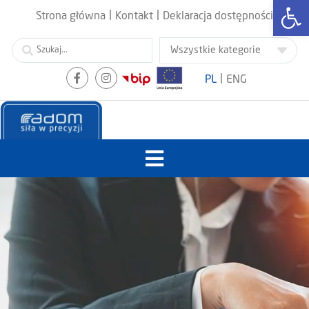
Otwórz
|
|
Strona główna
Kontakt
Deklaracja dostępności
|
PL
ENG