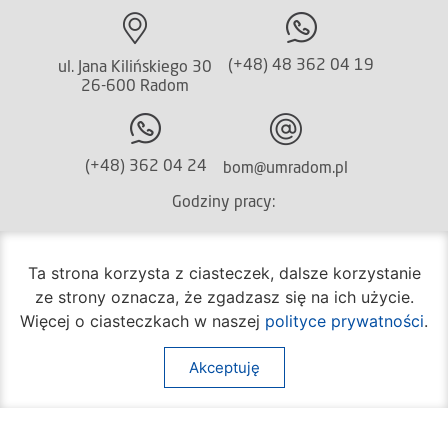
(+48) 48 362 04 19
ul. Jana Kilińskiego 30
26-600 Radom
(+48) 362 04 24
bom@umradom.pl
Godziny pracy:
Biuro Obsługi Mieszkańca
poniedziałek – piątek
Ta strona korzysta z ciasteczek, dalsze korzystanie
godz.
7:30 – 16:30
ze strony oznacza, że zgadzasz się na ich użycie.
Więcej o ciasteczkach w naszej
polityce prywatności
.
Pozostałe wydziały
poniedziałek – piątek
Akceptuję
godz.
7:30 – 15:30
Na skróty: