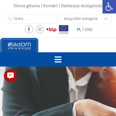
Otwórz
|
|
Strona główna
Kontakt
Deklaracja dostępności
|
PL
ENG