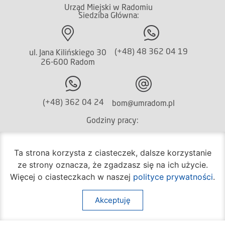
Urząd Miejski w Radomiu
Siedziba Główna:
(+48) 48 362 04 19
ul. Jana Kilińskiego 30
26-600 Radom
(+48) 362 04 24
bom@umradom.pl
Godziny pracy:
Biuro Obsługi Mieszkańca
Ta strona korzysta z ciasteczek, dalsze korzystanie
poniedziałek – piątek
ze strony oznacza, że zgadzasz się na ich użycie.
godz.
7:30 – 16:30
Więcej o ciasteczkach w naszej
polityce prywatności
.
Pozostałe wydziały
poniedziałek – piątek
Akceptuję
godz.
7:30 – 15:30