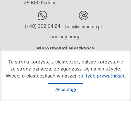
26-600 Radom
(+48) 362 04 24
bom@umradom.pl
Godziny pracy:
Biuro Obsługi Mieszkańca
poniedziałek – piątek
Ta strona korzysta z ciasteczek, dalsze korzystanie
godz.
7:30 – 16:30
ze strony oznacza, że zgadzasz się na ich użycie.
Pozostałe wydziały
Więcej o ciasteczkach w naszej
polityce prywatności
.
poniedziałek – piątek
godz.
7:30 – 15:30
Akceptuję
Na skróty:
O mieście
Sprawy społeczne
Dla mieszkańców
Kultura
Multimedia
Edukacja i nauka