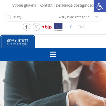
Otwórz
|
|
Strona główna
Kontakt
Deklaracja dostępności
|
PL
ENG