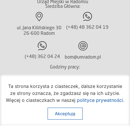
Urząd Miejski w Radomiu
Siedziba Główna:
(+48) 48 362 04 19
ul. Jana Kilińskiego 30
26-600 Radom
(+48) 362 04 24
bom@umradom.pl
Godziny pracy:
Biuro Obsługi Mieszkańca
Ta strona korzysta z ciasteczek, dalsze korzystanie
poniedziałek – piątek
ze strony oznacza, że zgadzasz się na ich użycie.
godz.
7:30 – 16:30
Więcej o ciasteczkach w naszej
polityce prywatności
.
Pozostałe wydziały
poniedziałek – piątek
Akceptuję
godz.
7:30 – 15:30
Na skróty: