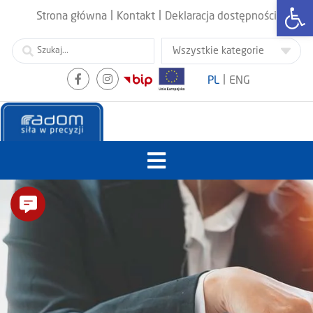
Otwórz
|
|
Strona główna
Kontakt
Deklaracja dostępności
|
PL
ENG