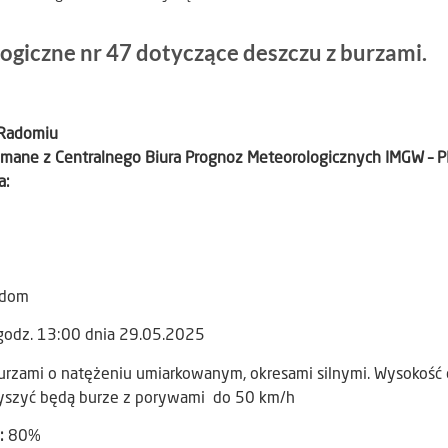
giczne nr 47 dotyczące deszczu z burzami.
 Radomiu
ymane z Centralnego Biura Prognoz Meteorologicznych IMGW – P
a:
adom
godz. 13:00 dnia 29.05.2025
rzami o natężeniu umiarkowanym, okresami silnymi. Wysokość
szyć będą burze z porywami do 50 km/h
:
80%