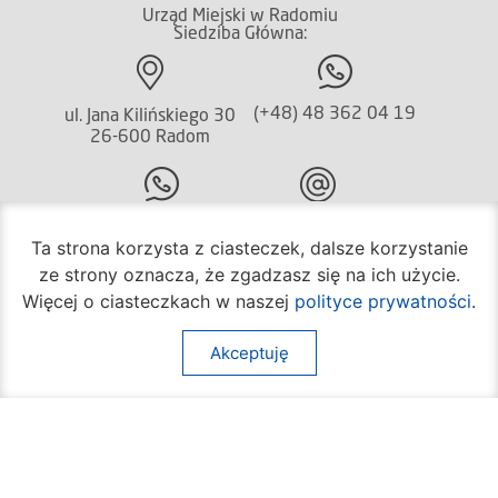
Urząd Miejski w Radomiu
Siedziba Główna:
(+48) 48 362 04 19
ul. Jana Kilińskiego 30
26-600 Radom
(+48) 362 04 24
bom@umradom.pl
Ta strona korzysta z ciasteczek, dalsze korzystanie
Godziny pracy:
ze strony oznacza, że zgadzasz się na ich użycie.
Więcej o ciasteczkach w naszej
polityce prywatności
.
Biuro Obsługi Mieszkańca
poniedziałek – piątek
Akceptuję
godz.
7:30 – 16:30
Pozostałe wydziały
poniedziałek – piątek
godz.
7:30 – 15:30
Na skróty: