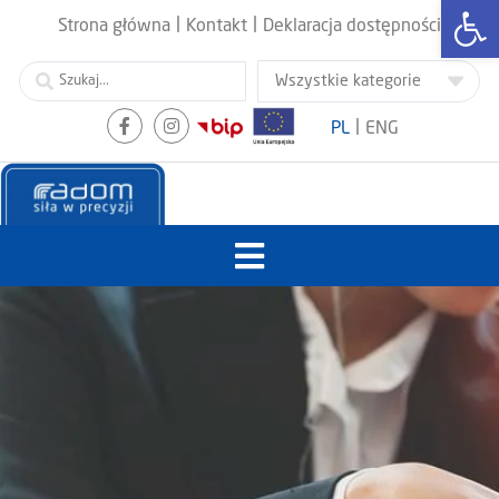
Otwórz
|
|
Strona główna
Kontakt
Deklaracja dostępności
|
PL
ENG