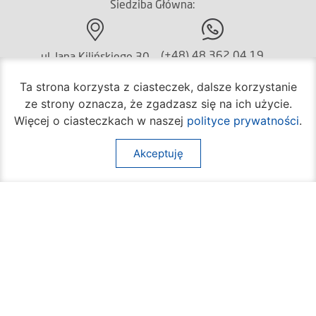
Siedziba Główna:
(+48) 48 362 04 19
ul. Jana Kilińskiego 30
26-600 Radom
Ta strona korzysta z ciasteczek, dalsze korzystanie
ze strony oznacza, że zgadzasz się na ich użycie.
Więcej o ciasteczkach w naszej
polityce prywatności
.
(+48) 362 04 24
bom@umradom.pl
Akceptuję
Godziny pracy:
Biuro Obsługi Mieszkańca
poniedziałek – piątek
godz.
7:30 – 16:30
Pozostałe wydziały
poniedziałek – piątek
godz.
7:30 – 15:30
Na skróty: