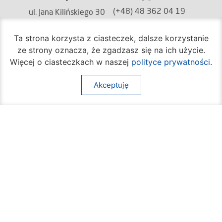
(+48) 48 362 04 19
ul. Jana Kilińskiego 30
26-600 Radom
Ta strona korzysta z ciasteczek, dalsze korzystanie
ze strony oznacza, że zgadzasz się na ich użycie.
Więcej o ciasteczkach w naszej
polityce prywatności
.
(+48) 362 04 24
bom@umradom.pl
Godziny pracy:
Akceptuję
Biuro Obsługi Mieszkańca
poniedziałek – piątek
godz.
7:30 – 16:30
Pozostałe wydziały
poniedziałek – piątek
godz.
7:30 – 15:30
Na skróty:
O mieście
Sprawy społeczne