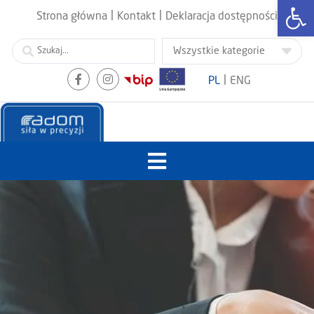
Otwórz
|
|
Strona główna
Kontakt
Deklaracja dostępności
|
PL
ENG