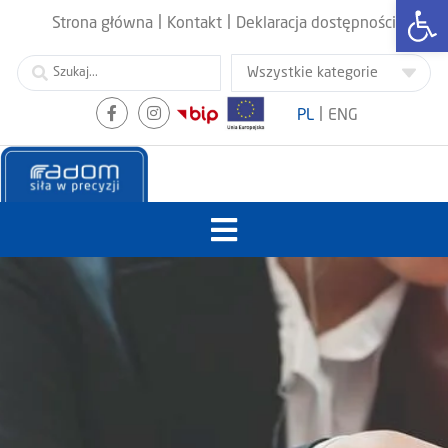
Otwórz
|
|
Strona główna
Kontakt
Deklaracja dostępności
|
PL
ENG