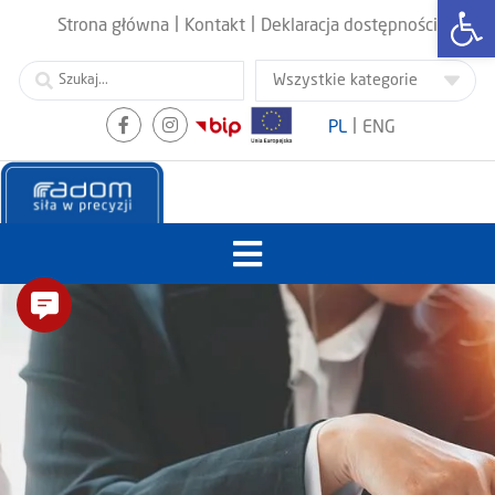
Otwórz
|
|
Strona główna
Kontakt
Deklaracja dostępności
|
PL
ENG