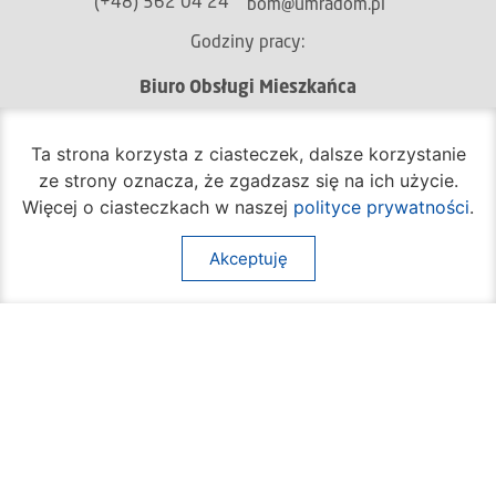
(+48) 362 04 24
bom@umradom.pl
Godziny pracy:
Biuro Obsługi Mieszkańca
poniedziałek – piątek
godz.
7:30 – 16:30
Ta strona korzysta z ciasteczek, dalsze korzystanie
ze strony oznacza, że zgadzasz się na ich użycie.
Pozostałe wydziały
Więcej o ciasteczkach w naszej
polityce prywatności
.
poniedziałek – piątek
godz.
7:30 – 15:30
Akceptuję
Na skróty:
O mieście
Sprawy społeczne
Dla mieszkańców
Kultura
Multimedia
Edukacja i nauka
Aktualności
Sport
Kontakt
Komunikacja
Inne