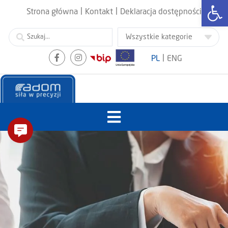
Otwórz
|
|
Strona główna
Kontakt
Deklaracja dostępności
|
PL
ENG