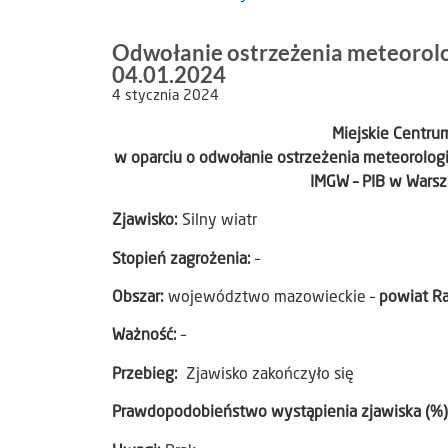
Odwołanie ostrzeżenia meteorolo
04.01.2024
4 stycznia 2024
Miejskie Centr
w oparciu o odwołanie ostrzeżenia meteorolo
IMGW – PIB w Warsz
Zjawisko:
Silny wiatr
Stopień zagrożenia:
–
Obszar:
województwo mazowieckie –
powiat R
Ważność:
–
Przebieg:
Zjawisko zakończyło się
Prawdopodobieństwo wystąpienia zjawiska (%)