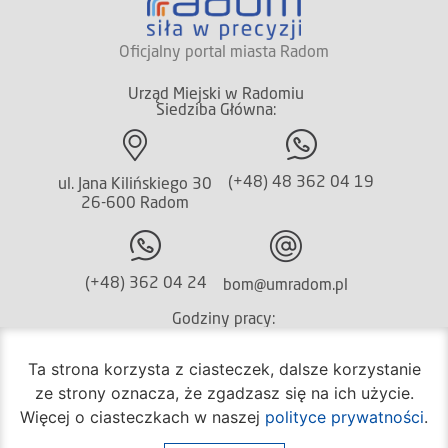
Oficjalny portal miasta Radom
Urząd Miejski w Radomiu
Siedziba Główna:
(+48) 48 362 04 19
ul. Jana Kilińskiego 30
26-600 Radom
(+48) 362 04 24
bom@umradom.pl
Godziny pracy:
Biuro Obsługi Mieszkańca
Ta strona korzysta z ciasteczek, dalsze korzystanie
poniedziałek – piątek
ze strony oznacza, że zgadzasz się na ich użycie.
godz.
7:30 – 16:30
Więcej o ciasteczkach w naszej
polityce prywatności
.
Pozostałe wydziały