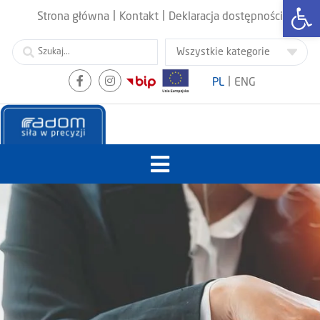
Otwórz
|
|
Strona główna
Kontakt
Deklaracja dostępności
|
PL
ENG