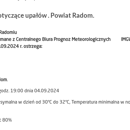
otyczące upałów . Powiat Radom.
 Radomiu
zymane z Centralnego Biura Prognoz Meteorologicznych IMGW
09.2024 r. ostrzega:
dom
.
godz. 19:00 dnia 04.09.2024
ksymalna w dzień od 30°C do 32°C, Temperatura minimalna w n
):
80%