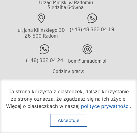
Urząd Miejski w Radomiu
Siedziba Główna:
(+48) 48 362 04 19
ul. Jana Kilińskiego 30
26-600 Radom
(+48) 362 04 24
bom@umradom.pl
Godziny pracy:
Biuro Obsługi Mieszkańca
Ta strona korzysta z ciasteczek, dalsze korzystanie
poniedziałek – piątek
ze strony oznacza, że zgadzasz się na ich użycie.
godz.
7:30 – 16:30
Więcej o ciasteczkach w naszej
polityce prywatności
.
Pozostałe wydziały
poniedziałek – piątek
Akceptuję
godz.
7:30 – 15:30
Na skróty: