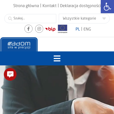
Otwórz
|
|
Strona główna
Kontakt
Deklaracja dostępności
|
PL
ENG