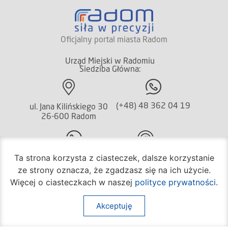
Oficjalny portal miasta Radom
Urząd Miejski w Radomiu
Siedziba Główna:
(+48) 48 362 04 19
ul. Jana Kilińskiego 30
26-600 Radom
Ta strona korzysta z ciasteczek, dalsze korzystanie
(+48) 362 04 24
bom@umradom.pl
ze strony oznacza, że zgadzasz się na ich użycie.
Godziny pracy:
Więcej o ciasteczkach w naszej
polityce prywatności
.
Biuro Obsługi Mieszkańca
Akceptuję
poniedziałek – piątek
godz.
7:30 – 16:30