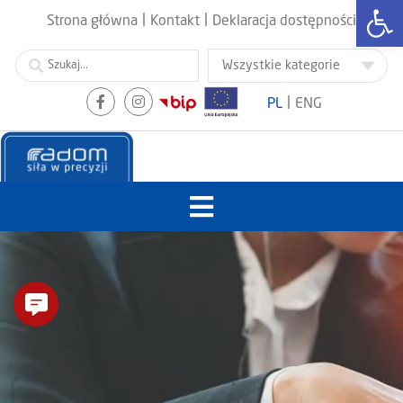
Otwórz
|
|
Strona główna
Kontakt
Deklaracja dostępności
|
PL
ENG