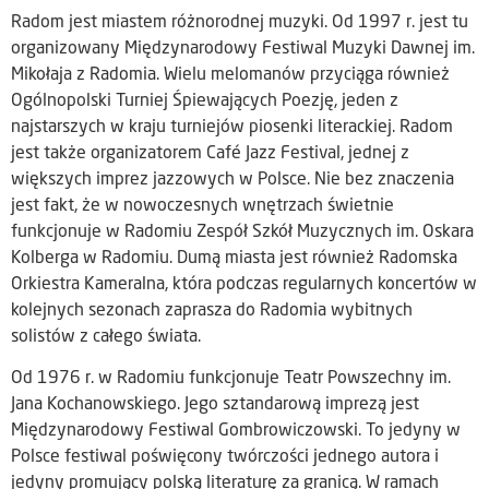
Radom jest miastem różnorodnej muzyki. Od 1997 r. jest tu
organizowany Międzynarodowy Festiwal Muzyki Dawnej im.
Mikołaja z Radomia. Wielu melomanów przyciąga również
Ogólnopolski Turniej Śpiewających Poezję, jeden z
najstarszych w kraju turniejów piosenki literackiej. Radom
jest także organizatorem Café Jazz Festival, jednej z
większych imprez jazzowych w Polsce. Nie bez znaczenia
jest fakt, że w nowoczesnych wnętrzach świetnie
funkcjonuje w Radomiu Zespół Szkół Muzycznych im. Oskara
Kolberga w Radomiu. Dumą miasta jest również Radomska
Orkiestra Kameralna, która podczas regularnych koncertów w
kolejnych sezonach zaprasza do Radomia wybitnych
solistów z całego świata.
Od 1976 r. w Radomiu funkcjonuje Teatr Powszechny im.
Jana Kochanowskiego. Jego sztandarową imprezą jest
Międzynarodowy Festiwal Gombrowiczowski. To jedyny w
Polsce festiwal poświęcony twórczości jednego autora i
jedyny promujący polską literaturę za granicą. W ramach